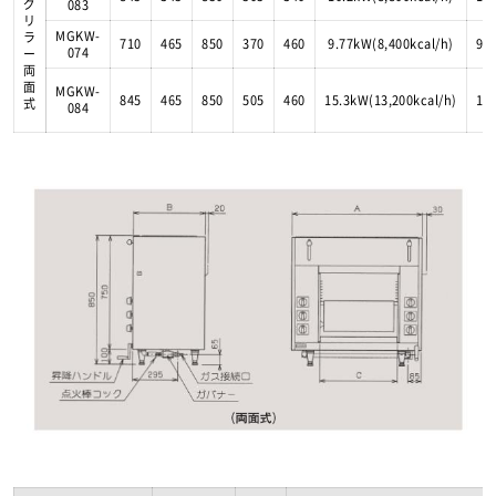
グ
083
リ
MGKW-
ラ
710
465
850
370
460
9.77kW(8,400kcal/h)
9.
074
ー
両
面
MGKW-
845
465
850
505
460
15.3kW(13,200kcal/h)
15
式
084