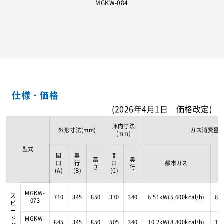
MGKW-084
仕様・価格
(2026年4月1日 価格改定)
庫内寸法
外形寸法(mm)
ガス消費量
(mm)
型式
間
奥
間
高
奥
口
行
口
都市ガス
さ
行
(A)
(B)
(C)
MGKW-
ス
710
345
850
370
340
6.51kW(5,600kcal/h)
6.
073
ピ
ー
ド
MGKW-
845
345
850
505
340
10.2kW(8,800kcal/h)
10