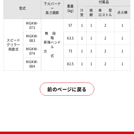
付属品
下火バーナ
重量
型式
ー
汁
焼
串 受
(kg)
点火棒
高さ調節
受
網
ロストル
MGKW-
57
1
1
2
1
073
無 段
MGKW-
階
63.5
1
1
2
1
スピード
083
昇降ハンド
グリラー
ル
MGKW-
両面式
73
1
1
2
1
方
074
式
MGKW-
82.5
1
1
2
1
084
前のページに戻る