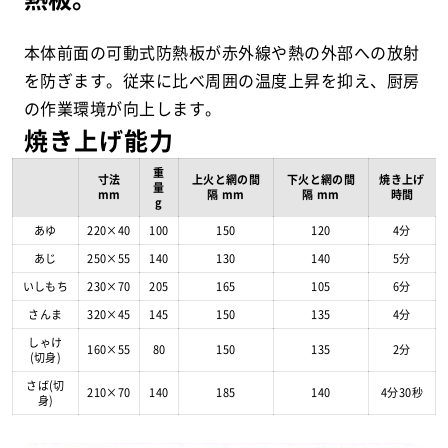
本体前面の可動式防熱板が赤外線や熱の外部への放射
を防ぎます。従来に比べ周囲の温度上昇を抑え、厨房
の作業環境が向上します。
焼き上げ能力
重
寸法
上火と網の間
下火と網の間
焼き上げ
量
mm
隔 mm
隔 mm
時間
g
あゆ
220×40
100
150
120
4分
あじ
250×55
140
130
140
5分
いしもち
230×70
205
165
105
6分
さんま
320×45
145
150
135
4分
しゃけ
160×55
80
150
135
2分
(切身)
さば(切
210×70
140
185
140
4分30秒
身)