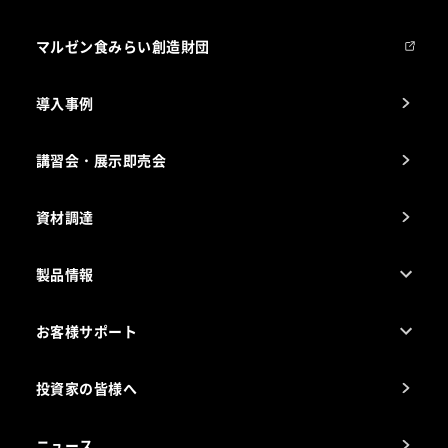
マルゼンについて
会社組織
マルゼン食みらい創造財団
会社の経歴
導入事例
製品の開発
納入実績例
講習会・展示即売会
事業所一覧
資材調達
製品情報
売れ筋5つ星製品
お客様サポート
カタログ一覧
厨房設計・施工のご相談（無料）
電気・ガス別厨房機器
投資家の皆様へ
コンサルテーションのご案内
アフターサービスお問合せ先
ニュース