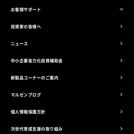
売れ筋5つ星製品
お客様サポート
カタログ一覧
厨房設計・施工のご相談（無料）
電気・ガス別厨房機器
投資家の皆様へ
コンサルテーションのご案内
アフターサービスお問合せ先
ニュース
スチコン使いこなし講座
中小企業省力化投資補助金
海外出店をご検討のお客様へ
栄養士のお悩み解決室
新製品コーナーのご案内
マルゼンブログ
個人情報保護方針
次世代育成支援の取り組み