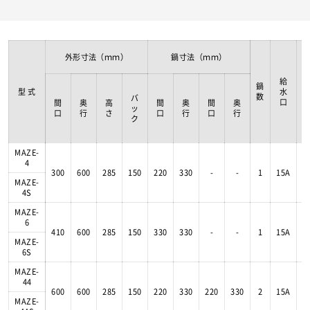
外形寸法（ｍｍ）
鍋寸法（ｍｍ）
給
鍋
型 式
水
数
バ
口
(
間
奥
高
間
奥
間
奥
ッ
口
行
さ
口
行
口
行
ク
MAZE-
4
300
600
285
150
220
330
-
-
1
15A
MAZE-
4S
MAZE-
6
410
600
285
150
330
330
-
-
1
15A
MAZE-
6S
MAZE-
44
600
600
285
150
220
330
220
330
2
15A
MAZE-