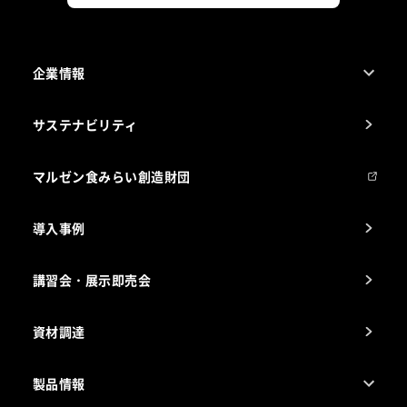
企業情報
1ページでわかるマルゼン
サステナビリティ
マルゼンについて
会社組織
マルゼン食みらい創造財団
会社の経歴
導入事例
製品の開発
納入実績例
講習会・展示即売会
事業所一覧
資材調達
製品情報