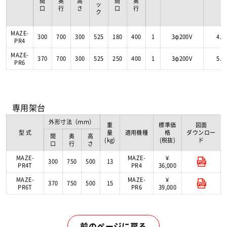
間
奥
高
間
奥
ッ
口
行
さ
口
行
ク
MAZE-
300
700
300
525
180
400
1
3φ200V
4.5
PR4
MAZE-
370
700
300
525
250
400
1
3φ200V
5.5
PR6
専用架台
外形寸法（ｍｍ）
重
標準価
図面
型 式
量
適用機種
格
ダウンロー
間
奥
高
(kg)
(税抜)
ド
口
行
さ
MAZE-
MAZE-
¥
300
750
500
13
PR4T
PR4
36,000
MAZE-
MAZE-
¥
370
750
500
15
PR6T
PR6
39,000
前のページに戻る