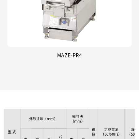
MAZE-PR4
鍋寸法
外形寸法（ｍｍ）
（ｍｍ）
鍋
定格電源
消費
型 式
数
（50/60Hz）
（50/6
バ