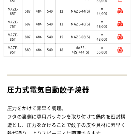
45T
36,000
MAZE-
¥
587
484
540
12
MAZE-44(S)
65T
44,000
MAZE-
¥
697
484
540
13
MAZE-46(S)
75T
46,000
MAZE-
¥
807
484
540
15
MAZE-66(S)
85T
48,000
MAZE-
MAZE-
¥
889
484
540
18
95T
4(S)+44(S)
55,000
圧力式電気自動餃子焼器
圧力をかけて素早く調理。
フタの裏側に専用パッキンを取り付けて鍋内を密封構
造とし、圧力をかけることで餃子の皮や具材に素早く
熱が通り、よりスピーディに調理できます。