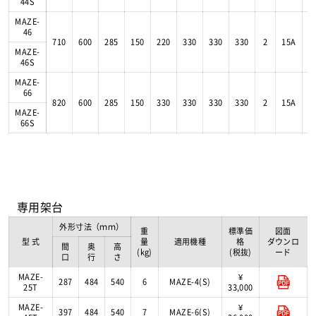
44S
MAZE-
46
710
600
285
150
220
330
330
330
2
15A
MAZE-
46S
MAZE-
66
820
600
285
150
330
330
330
330
2
15A
MAZE-
66S
専用架台
外形寸法（ｍｍ）
重
標準価
図面
型 式
量
適用機種
格
ダウンロ
間
奥
高
(kg)
(税抜)
ード
口
行
さ
MAZE-
¥
287
484
540
6
MAZE-4(S)
25T
33,000
MAZE-
¥
397
484
540
7
MAZE-6(S)