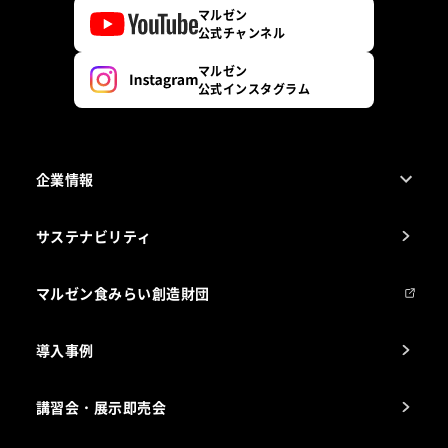
マルゼン
公式チャンネル
マルゼン
公式インスタグラム
企業情報
1ページでわかるマルゼン
サステナビリティ
マルゼンについて
会社組織
マルゼン食みらい創造財団
会社の経歴
導入事例
製品の開発
納入実績例
講習会・展示即売会
事業所一覧