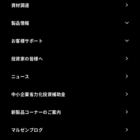
資材調達
製品情報
売れ筋5つ星製品
お客様サポート
カタログ一覧
厨房設計・施工のご相談（無料）
電気・ガス別厨房機器
投資家の皆様へ
コンサルテーションのご案内
アフターサービスお問合せ先
ニュース
スチコン使いこなし講座
中小企業省力化投資補助金
海外出店をご検討のお客様へ
栄養士のお悩み解決室
新製品コーナーのご案内
マルゼンブログ