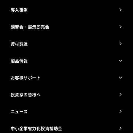
会社の経歴
導入事例
製品の開発
納入実績例
講習会・展示即売会
事業所一覧
資材調達
製品情報
売れ筋5つ星製品
お客様サポート
カタログ一覧
厨房設計・施工のご相談（無料）
電気・ガス別厨房機器
投資家の皆様へ
コンサルテーションのご案内
アフターサービスお問合せ先
ニュース
スチコン使いこなし講座
中小企業省力化投資補助金
海外出店をご検討のお客様へ