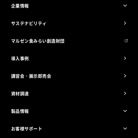
企業情報
1ページでわかるマルゼン
サステナビリティ
マルゼンについて
会社組織
マルゼン食みらい創造財団
会社の経歴
導入事例
製品の開発
納入実績例
講習会・展示即売会
事業所一覧
資材調達
製品情報
売れ筋5つ星製品
お客様サポート
カタログ一覧