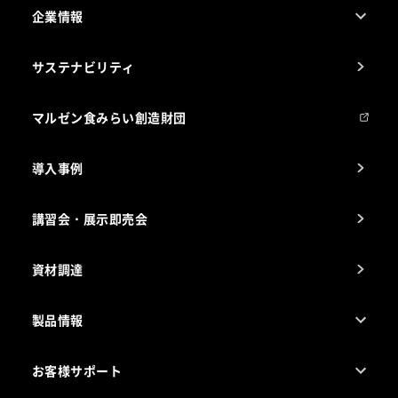
企業情報
1ページでわかるマルゼン
サステナビリティ
マルゼンについて
会社組織
マルゼン食みらい創造財団
会社の経歴
導入事例
製品の開発
納入実績例
講習会・展示即売会
事業所一覧
資材調達
製品情報
売れ筋5つ星製品
お客様サポート
カタログ一覧