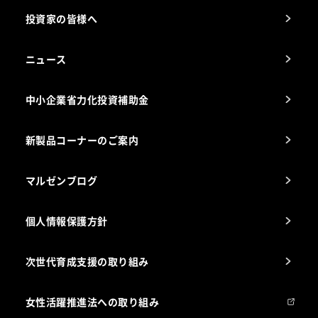
厨房設計・施工のご相談（無料）
電気・ガス別厨房機器
投資家の皆様へ
コンサルテーションのご案内
アフターサービスお問合せ先
ニュース
スチコン使いこなし講座
中小企業省力化投資補助金
海外出店をご検討のお客様へ
栄養士のお悩み解決室
新製品コーナーのご案内
マルゼンブログ
個人情報保護方針
次世代育成支援の取り組み
女性活躍推進法への取り組み