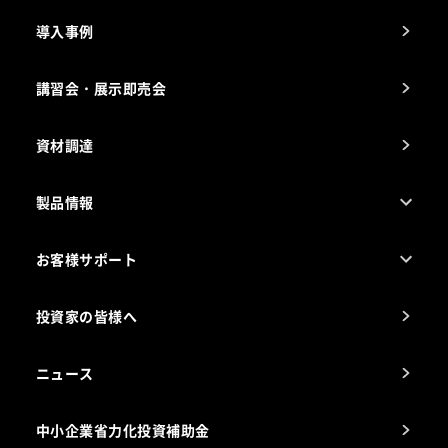
導入事例
製品の開発
納入実績例
講習会・展示即売会
事業所一覧
資材調達
製品情報
売れ筋5つ星製品
お客様サポート
カタログ一覧
厨房設計・施工のご相談（無料）
電気・ガス別厨房機器
投資家の皆様へ
コンサルテーションのご案内
アフターサービスお問合せ先
ニュース
スチコン使いこなし講座
中小企業省力化投資補助金
海外出店をご検討のお客様へ