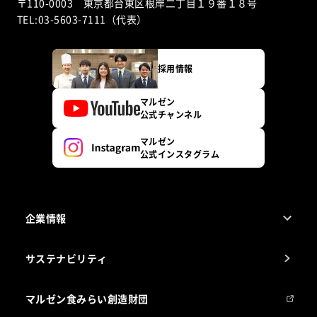
〒110-0003 東京都台東区根岸二丁目１９番１８号
TEL:03-5603-7111（代表）
採用情報
マルゼン
公式チャンネル
マルゼン
公式インスタグラム
企業情報
1ページでわかるマルゼン
サステナビリティ
マルゼンについて
会社組織
マルゼン食みらい創造財団
会社の経歴