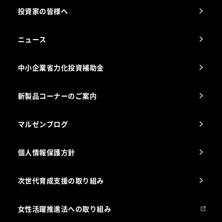
厨房設計・施工のご相談（無料）
電気・ガス別厨房機器
投資家の皆様へ
コンサルテーションのご案内
アフターサービスお問合せ先
ニュース
スチコン使いこなし講座
中小企業省力化投資補助金
海外出店をご検討のお客様へ
栄養士のお悩み解決室
新製品コーナーのご案内
マルゼンブログ
個人情報保護方針
次世代育成支援の取り組み
女性活躍推進法への取り組み