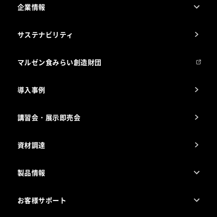
企業情報
1ページでわかるマルゼン
サステナビリティ
マルゼンについて
会社組織
マルゼン食みらい創造財団
会社の経歴
導入事例
製品の開発
納入実績例
講習会・展示即売会
事業所一覧
資材調達
製品情報
売れ筋5つ星製品
お客様サポート
カタログ一覧