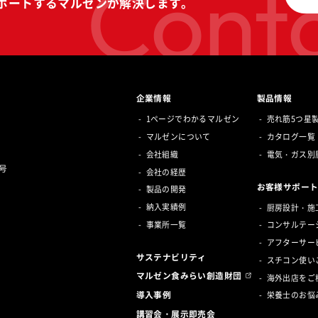
Conta
ポートする
マルゼンが解決します。
企業情報
製品情報
1ページでわかるマルゼン
売れ筋5つ星
マルゼンについて
カタログ一覧
会社組織
電気・ガス別
号
会社の経歴
お客様サポー
製品の開発
納入実績例
厨房設計・施
事業所一覧
コンサルテー
アフターサー
サステナビリティ
スチコン使い
マルゼン食みらい創造財団
海外出店をご
導入事例
栄養士のお悩
講習会・展示即売会